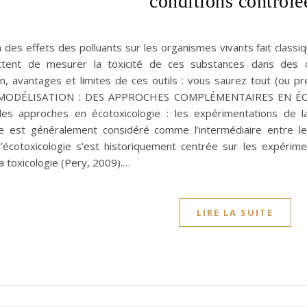
conditions contrôlé
n des effets des polluants sur les organismes vivants fait class
tent de mesurer la toxicité de ces substances dans des condi
ion, avantages et limites de ces outils : vous saurez tout (ou p
MODÉLISATION : DES APPROCHES COMPLÉMENTAIRES EN ÉCOT
des approches en écotoxicologie : les expérimentations de lab
est généralement considéré comme l’intermédiaire entre le l
 l’écotoxicologie s’est historiquement centrée sur les expéri
a toxicologie (Pery, 2009).…
LIRE LA SUITE