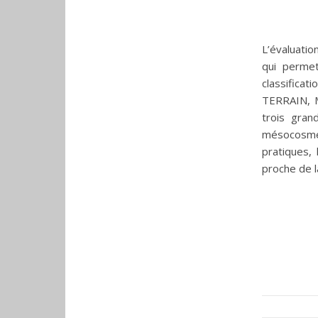
L’évaluatio
qui permet
classificat
TERRAIN, 
trois gran
mésocosme 
pratiques,
proche de l