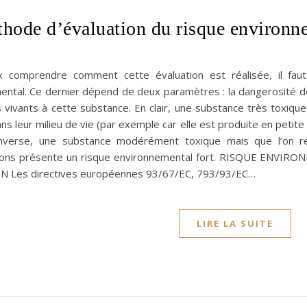
hode d’évaluation du risque environne
 comprendre comment cette évaluation est réalisée, il faut
ntal. Ce dernier dépend de deux paramètres : la dangerosité de l
 vivants à cette substance. En clair, une substance très toxiqu
s leur milieu de vie (par exemple car elle est produite en petit
l’inverse, une substance modérément toxique mais que l’on 
ions présente un risque environnemental fort. RISQUE ENV
 Les directives européennes 93/67/EC, 793/93/EC…
LIRE LA SUITE