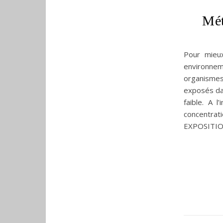
Mét
Pour mieux
environneme
organismes
exposés dan
faible. A 
concentrat
EXPOSITION