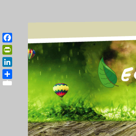
Facebook
PrintFriendly
LinkedIn
Partager