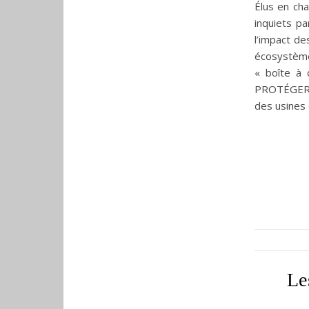
Élus en cha
inquiets pa
l’impact de
écosystème
« boîte à 
PROTÉGER L
des usines
Le