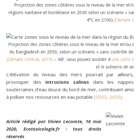
Projection des zones côtières sous le niveau de la mer et/ou 
régions nantaise et bordelaise en 2030 selon un scénario « sans c
4°C en 2100)
(Climate Cen
Projection des zones côtières sous le niveau de la mer et/ou exp
du Bangladesh en 2050, selon un scénario « sans contrôle de la 
(Climate Central, 2019)
–
NB : vous pouvez accéder à
une carte inte
et le scénario de votre
L’élévation du niveau des mers pourrait par ailleurs,
provoquer des
intrusions salines
dans les nappes
souterraines d’eau douce du bord de mer, contribuant ainsi
à polluer nos ressources en eau potable
(SDES, 2020)
.
Article rédigé par Vivien Lecomte, 16 mai
2020, Ecotoxicologie.fr : tous droits
réservés