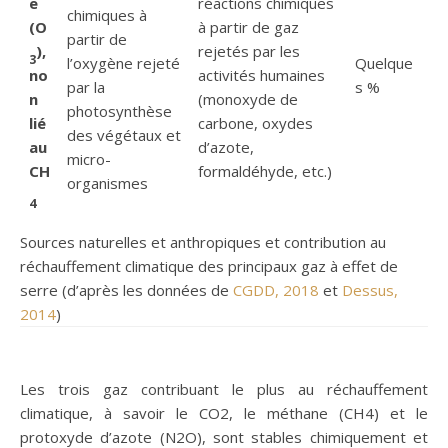
e
réactions chimiques
chimiques à
(O
à partir de gaz
partir de
),
rejetés par les
3
l’oxygène rejeté
Quelque
no
activités humaines
par la
s %
n
(monoxyde de
photosynthèse
lié
carbone, oxydes
des végétaux et
au
d’azote,
micro-
CH
formaldéhyde, etc.)
organismes
4
Sources naturelles et anthropiques et contribution au
réchauffement climatique des principaux gaz à effet de
serre (d’après les données de
CGDD, 2018
et
Dessus,
2014
)
Les trois gaz contribuant le plus au réchauffement
climatique, à savoir le CO2, le méthane (CH4) et le
protoxyde d’azote (N2O), sont stables chimiquement et