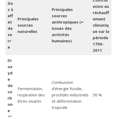
Ga
ution au
z à
Principales
réchauff
eff
sources
Principales
ement
et
anthropiques (=
sources
climatiq
de
issues des
naturelles
ue sur la
se
activités
période
rr
humaines)
1750-
e
2011
Di
ox
yd
e
Combustion
de
Fermentation,
d’énergie fossile,
ca
respiration des
procédés industriels
56 %
rb
êtres vivants
et déforestation
on
tropicale
e
(C