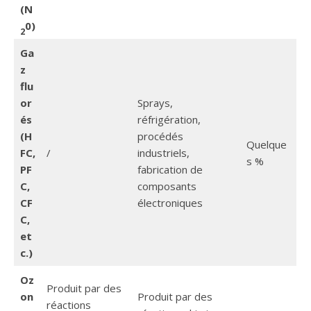
(N
0)
2
Ga
z
flu
or
Sprays,
és
réfrigération,
(H
procédés
Quelque
FC,
/
industriels,
s %
PF
fabrication de
C,
composants
CF
électroniques
C,
et
c.)
Oz
Produit par des
on
Produit par des
réactions