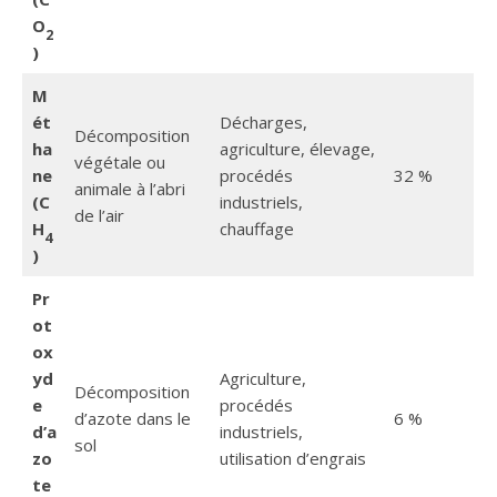
O
2
)
M
ét
Décharges,
Décomposition
ha
agriculture, élevage,
végétale ou
ne
procédés
32 %
animale à l’abri
(C
industriels,
de l’air
H
chauffage
4
)
Pr
ot
ox
yd
Agriculture,
Décomposition
e
procédés
d’azote dans le
6 %
d’a
industriels,
sol
zo
utilisation d’engrais
te