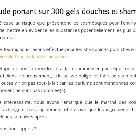
ude portant sur 300 gels douches et sha
ntéresse au risque que présentent les cosmétiques pour l’environ
de mettre en évidence les substances potentiellement les plus p
dates.
de fourmi, nous l’avons effectué pour les shampoings pour cheveu
ice de l’eau de la Ville Lausanne
.
tape et non la moindre, il a fallu commencer par répertorie
otidiens. Heureusement, la loi suisse oblige les fabricants à me
 Toutes ? Non pas tout-à-fait car les parfums sont mentionnés co
mposent ne sont pas nommée(s).
 intéressante, nous avons remarqué que le marché des cos
ns changent très rapidement et il arrive que les ingrédients 
ques semaines après.
ous donc appris ?