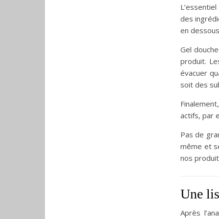
L’essentiel
des ingrédi
en dessous
Gel douche
produit. L
évacuer qua
soit des su
Finalement,
actifs, par
Pas de gra
même et seu
nos produit
Une lis
Après l’an