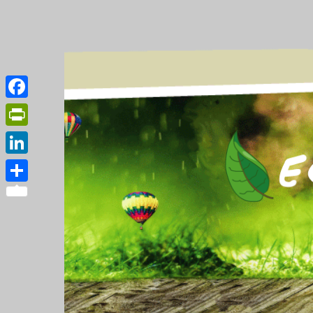
Facebook
PrintFriendly
LinkedIn
Partager