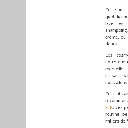
Ce sont 
quotidien
lave les
shampoing
crème, du 
dents…
Les cosmé
notre quot
merveilles
laissant da
nous allons
Cet attra
récemment
kids
, ces p
routine be
milliers de 