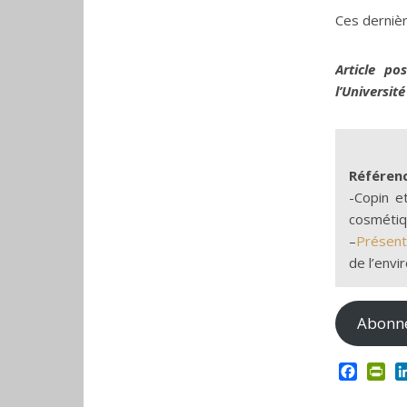
Ces dernièr
Article po
l’Universit
Référenc
-Copin e
cosmétiq
–
Présent
de l’envir
Abonne
Facebo
Pri