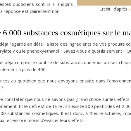
stes quotidiens sont-ils si anodins
Crédit : d’après
u
La réponse est clairement non.
e 6 000 substances cosmétiques sur le m
éjà regardé en détail la liste des ingrédients de vos produits c
prylate ? ou le phenoxyethanol ? Savez-vous à quoi ils servent ? Que
us déjà compté le nombre de substances que vous utilisez chaq
acilement à plus de 400.
nces au quotidien que nous envoyons ensuite dans l’environnem
 ?
de constater que nous ne savons pas grand chose sur les effets
onnement. Et le défi est de taille : s’il existe 300 pesticides et 2
000 substances cosmétiques. Il est donc, à l’heure actuelle, im
ux, et encore moins d’évaluer leurs effets.