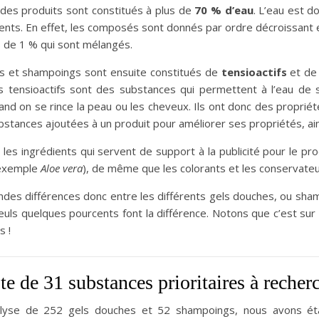
 des produits sont constitués à plus de
70 % d’eau
. L’eau est d
ents. En effet, les composés sont donnés par ordre décroissant
 de 1 % qui sont mélangés.
s et shampoings sont ensuite constitués de
tensioactifs
et de
es tensioactifs sont des substances qui permettent à l’eau de
nd on se rince la peau ou les cheveux. Ils ont donc des proprié
bstances ajoutées à un produit pour améliorer ses propriétés, a
 les ingrédients qui servent de support à la publicité pour le pr
 exemple
Aloe vera
), de même que les colorants et les conservateu
ndes différences donc entre les différents gels douches, ou sha
ls quelques pourcents font la différence. Notons que c’est sur c
s !
te de 31 substances prioritaires à recher
alyse de 252 gels douches et 52 shampoings, nous avons ét