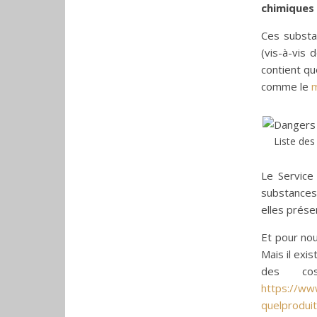
chimiques
Ces substan
(vis-à-vis 
contient qu
comme le
m
Liste des
Le Service
substances 
elles prése
Et pour nou
Mais il exi
des cos
https://ww
quelprodui