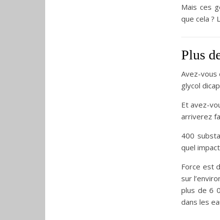
Mais ces ge
que cela ? 
Plus d
Avez-vous d
glycol dica
Et avez-vo
arriverez f
400 substa
quel impact
Force est 
sur l’envir
plus de 6 
dans les ea