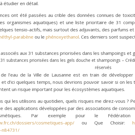
à
étudier en détail.
ces ont été passées au crible des données connues de toxicité 
des organismes aquatiques) et une liste prioritaire de 31 compos
elques tensio-actifs, mais surtout des adjuvants, des parfums et
éthyl-parabène
ou le
phénoxyethanol
. Ces derniers sont suspec
 31 substances priorisées dans les gels douche et shampoings – Crédi
réservés
 de l’eau de la Ville de Lausanne est en train de développe
et d’ici quelques temps, nous devrions pouvoir savoir si on les t
ntent un risque important pour les écosystèmes aquatiques.
s qui les utilisons au quotidien, quels risques me direz-vous ? 
ste des applications développées par des associations de consom
métiques. Par exemple pour le Fédératio
w.frc.ch/dossiers/cosmetiques-app/
ou Que Choisir:
h
t-n84731/