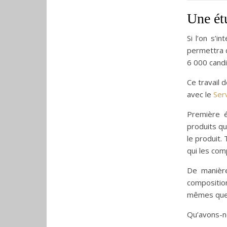
Une ét
Si l’on s’i
permettra 
6 000 candi
Ce travail 
avec le
Serv
Première é
produits qu
le produit.
qui les co
De manière
compositio
mêmes quel
Qu’avons-n