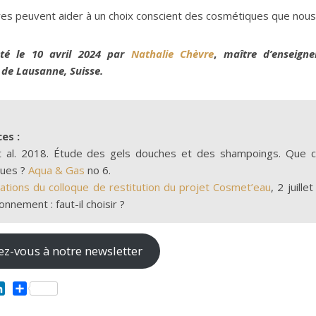
es peuvent aider à un choix conscient des cosmétiques que nous u
sté le 10 avril 2024 par
Nathalie Chèvre
,
maître d’enseign
é de Lausanne, Suisse.
es :
t al. 2018. Étude des gels douches et des shampoings. Que ca
ues ?
Aqua & Gas
no 6.
ations du colloque de restitution du projet Cosmet’eau
, 2 juill
onnement : faut-il choisir ?
z-vous à notre newsletter
ok
ntFriendly
LinkedIn
Partager