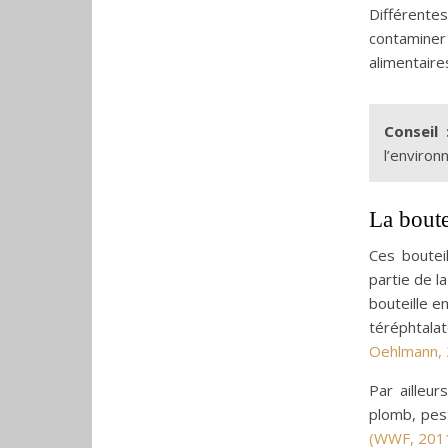
Différente
contaminer 
alimentaire
Conseil 
l’environ
La boute
Ces boutei
partie de l
bouteille e
téréphtalat
Oehlmann, 
Par ailleur
plomb, pes
(WWF, 201