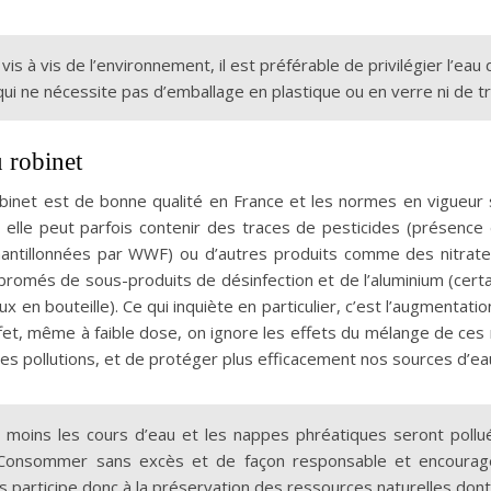
vis à vis de l’environnement, il est préférable de privilégier l’ea
qui ne nécessite pas d’emballage en plastique ou en verre ni de t
 robinet
obinet est de bonne qualité en France et les normes en vigueu
 elle peut parfois contenir des traces de pesticides (présenc
hantillonnées par WWF) ou d’autres produits comme des nitrat
bromés de sous-produits de désinfection et de l’aluminium (cer
ux en bouteille). Ce qui inquiète en particulier, c’est l’augmenta
fet, même à faible dose, on ignore les effets du mélange de ces 
les pollutions, et de protéger plus efficacement nos sources d’ea
moins les cours d’eau et les nappes phréatiques seront polluée
 Consommer sans excès et de façon responsable et encourager
s participe donc à la préservation des ressources naturelles don