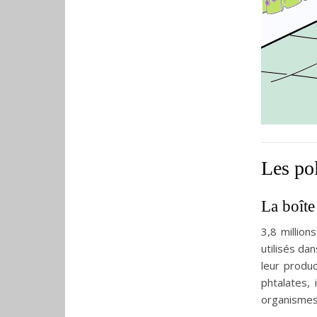
Les pol
La boîte
3,8 millio
utilisés da
leur produ
phtalates, 
organismes