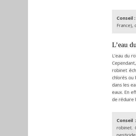
Conseil :
France), 
L’eau du
L’eau du r
Cependant,
robinet éc
chlorés ou 
dans les ea
eaux. En ef
de réduire 
Conseil :
robinet.
pesticide