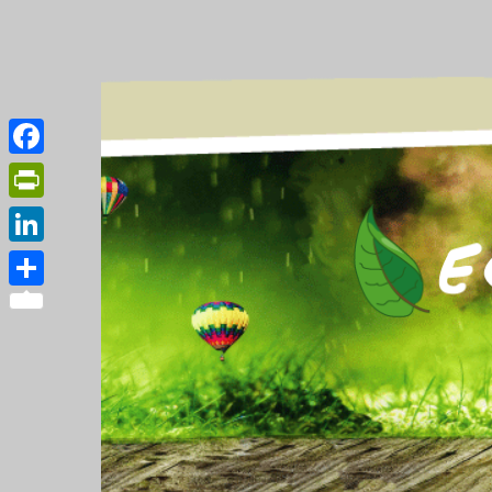
Facebook
PrintFriendly
LinkedIn
Partager