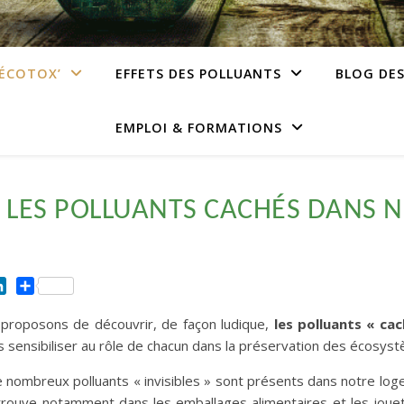
’ÉCOTOX’
EFFETS DES POLLUANTS
BLOG DE
EMPLOI & FORMATIONS
LES POLLUANTS CACHÉS DANS 
ok
ntFriendly
LinkedIn
Partager
proposons de découvrir, de façon ludique,
les polluants « ca
s sensibiliser au rôle de chacun dans la préservation des écosys
e nombreux polluants « invisibles » sont présents dans notre log
etrouve notamment dans les emballages alimentaires et les jou