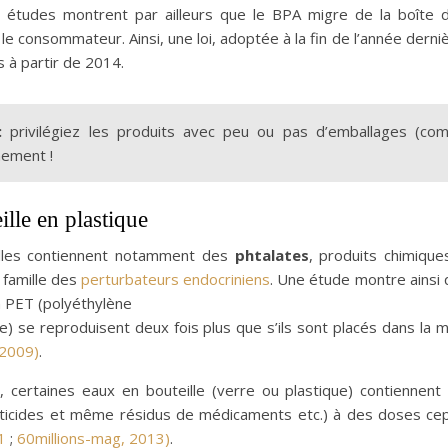
s études montrent par ailleurs que le BPA migre de la boîte d
le consommateur. Ainsi, une loi, adoptée à la fin de l’année derni
s à partir de 2014.
:
privilégiez les produits avec peu ou pas d’emballages (comm
nement !
ille en plastique
lles contiennent notamment des
phtalates
, produits chimiques
a famille des
perturbateurs endocriniens
. Une étude montre ainsi
n PET (polyéthylène
e) se reproduisent deux fois plus que s’ils sont placés dans la
2009)
.
s, certaines eaux en bouteille (verre ou plastique) contiennent
ticides et même résidus de médicaments etc.) à des doses cepe
1
;
60millions-mag, 2013)
.