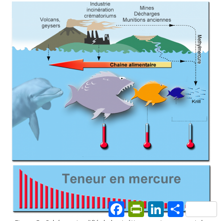
Facebook
PrintFriendly
LinkedIn
Partager