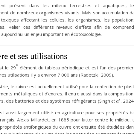
ment présent dans les milieux terrestres et aquatiques, l
ment de nombreux organismes vivants. Mais son accumulation da
 toxiques affectant les cellules, les organismes, les populatio
s. Relier ces différents niveaux d’effets afin de comprend
aujourd’hui un enjeu important en écotoxicologie.
re et ses utilisations
e
st le 29
élément du tableau périodique et est l’un des premier
es utilisations il y a environ 7 000 ans (Radetzki, 2009).
strie, le cuivre est actuellement utilisé pour la confection de p
ments métalliques et d’encres. Il entre aussi dans la compositi
s, des batteries et des systèmes réfrigérants (Singh
et al
., 2024
st aussi largement utilisé en agriculture pour ses propriétés b
rançais, Alexis Millardet, en 1885 pour lutter contre le mildiou
propriétés antifongiques du cuivre ont ensuite été étudiées da
t que l’utilisation du cuivre dans les pesticides augmente forte