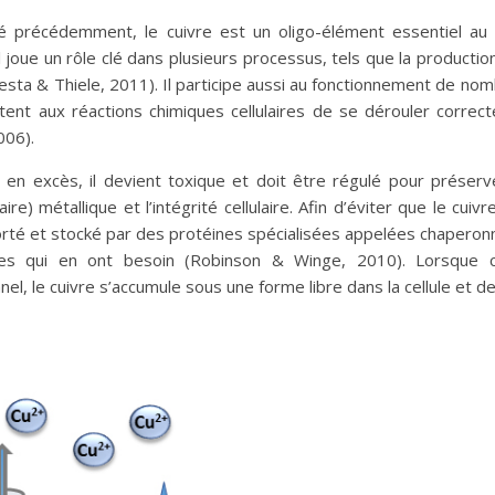
 précédemment, le cuivre est un oligo-élément essentiel au b
il joue un rôle clé dans plusieurs processus, tels que la productio
 Festa & Thiele, 2011). Il participe aussi au fonctionnement de 
tent aux réactions chimiques cellulaires de se dérouler corre
006).
 en excès, il devient toxique et doit être régulé pour préser
laire) métallique et l’intégrité cellulaire. Afin d’éviter que le cui
rté et stocké par des protéines spécialisées appelées chaperonnes
es qui en ont besoin (Robinson & Winge, 2010). Lorsque 
nel, le cuivre s’accumule sous une forme libre dans la cellule et d