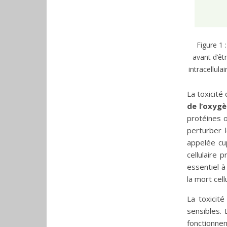
Figure 1 
avant d’êt
intracellula
La toxicité
de l’oxygè
protéines o
perturber 
appelée cu
cellulaire 
essentiel à
la mort cellu
La toxicit
sensibles. 
fonctionnem