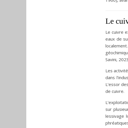
Le cui
Le cuivre 
eaux de su
localement
géochimique
Savini, 2023
Les activit
dans l’indu
L’essor des
de cuivre.
L’exploita
sur plusieu
lessivage 
phréatiques