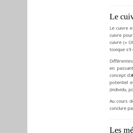
Le cui
Le cuivre 
cuivre pou
cuivre (« O
toxique s’i
Différentes
en passant
concept d’
potentiel e
(individu, p
Au cours de
conclure pa
Les méc