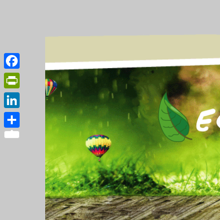
Facebook
PrintFriendly
LinkedIn
Partager