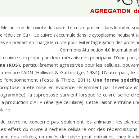
: Mécanisme de toxicité du cuivre. Le cuivre présent dans le milieu s
re réduit en Cu+. Le cuivre s’accumule dans le cytoplasme induisant u
ires en prenant en charge le cuivre pour éviter l’agrégation des protéin
Commons Attribution 4.0 International l
 du cuivre s’explique par deux mécanismes principaux. D’une part, 
ne (ROS),
particulièrement agressives pour les cellules, pouva
u encore l’ADN (Halliwell & Gutteridge, 1984). D’autre part, le c
le fonctionnement (Festa & Thiele, 2011).
Une forme spécifiq
proptose, a été mise en évidence récemment par Tsvetkov
et
programmée), la cuproptose survient lorsque le cuivre se lie d
 la production d’ATP (énergie cellulaire). Cette liaison entraîne u
laire.
é du cuivre ne concerne pas seulement les animaux : les plant
Les effets du cuivre à l’échelle cellulaire ont des répercussions
ent des cellules, un excès de cuivre peut entraîner, chez les in