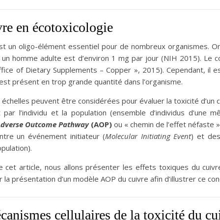
vre en écotoxicologie
est un oligo-élément essentiel pour de nombreux organismes. On
r un homme adulte est d’environ 1 mg par jour (NIH 2015). Le
ffice of Dietary Supplements – Copper », 2015). Cependant, il e
l est présent en trop grande quantité dans l’organisme.
 échelles peuvent être considérées pour évaluer la toxicité d’un co
 par l’individu et la population (ensemble d’individus d’une
Adverse Outcome Pathway
(AOP)
ou « chemin de l’effet néfaste 
ntre un événement initiateur (
Molecular Initiating Event
) et de
opulation).
 cet article, nous allons présenter les effets toxiques du cuivr
r la présentation d’un modèle AOP du cuivre afin d’illustrer ce con
anismes cellulaires de la toxicité du cu