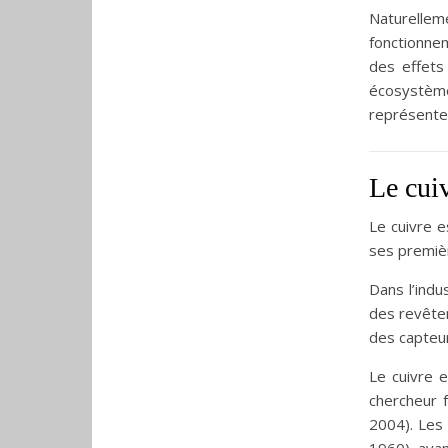
Naturelle
fonctionne
des effets
écosystème
représente 
Le cuiv
Le cuivre e
ses premièr
Dans l’indu
des revête
des capteur
Le cuivre e
chercheur f
2004). Les 
1960), avan