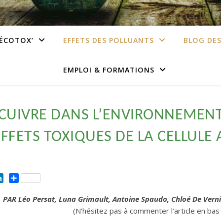
’ÉCOTOX’
EFFETS DES POLLUANTS
BLOG DE
EMPLOI & FORMATIONS
 CUIVRE DANS L’ENVIRONNEMEN
EFFETS TOXIQUES DE LA CELLULE
ok
ntFriendly
LinkedIn
Partager
PAR Léo Persat, Luna Grimault, Antoine Spaudo, Chloé De Verni
(N’hésitez pas à commenter l’article en ba