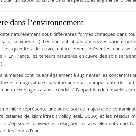
vre dans l’environnement
existe naturellement sous différentes formes chimiques dans to
rface, sédiments…). Les concentrations observées varient not
. Les quantités de cuivre naturellement présentes dans un so
 ». En France, les teneurs naturelles en cuivre des sols seraie
).
és humaines contribuent également à augmenter les concentrations
strie et en agriculture constitue une source importante de cont
 nanotechnologies a aussi conduit à l’apparition de nouvelles fo
tion minière représente une autre source majeure de contamina
rs dizaines de kilomètres (Molloy etal., 2020) et les résidus 
lors d’épisodes pluvieux et relarguer certains éléments que l’o
 et les cours d’eau.